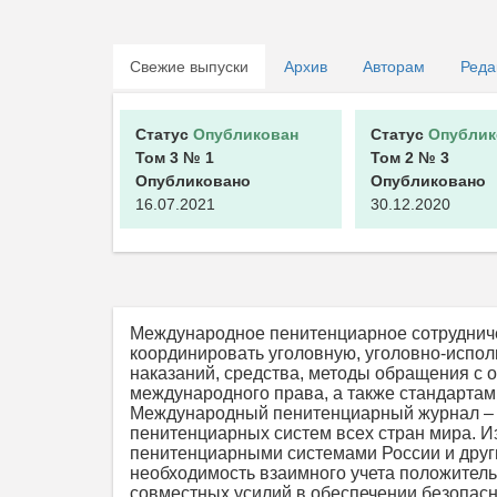
Свежие выпуски
Архив
Авторам
Реда
Статус
Опубликован
Статус
Опублик
Том 3
№ 1
Том 2
№ 3
Опубликовано
Опубликовано
16.07.2021
30.12.2020
Международное пенитенциарное сотрудниче
координировать уголовную, уголовно-испол
наказаний, средства, методы обращения 
международного права, а также стандартам
Международный пенитенциарный журнал – э
пенитенциарных систем всех стран мира. 
пенитенциарными системами России и других
необходимость взаимного учета положитель
совместных усилий в обеспечении безопасн