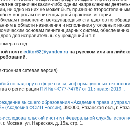
нал не ограничен каким-либо одним направлением деятель
и, ни одно из них не может быть признано второстепенным
любым вопросам пенитенциарной практики: истории
роблемам применения международных стандартов по обра
ниям в области назначения и исполнения уголовных наказ
ономическим основам пенитенциарных систем, обеспечению
адров для исправительных учреждений и т. п.
номера в год.
нной почте
editor62@yandex.ru
на русском или английск
требований.
ектронная сетевая версия).
бой по надзору в сфере связи, информационных технологи
ства о регистрации
ПИ № ФС77-74767 от 11 января 2019 г.
реждение высшего образования «Академия права и управ
й» (Академия ФСИН России)
, 390000, Рязанская обл., г. Ряза
-исследовательский институт Федеральной службы исполн
, г. Москва, ул. Нарвская, д. 15а, стр. 1.