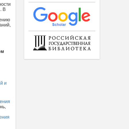
ности
. В
щению
аний,
ом
й и
ления
нь,
ения