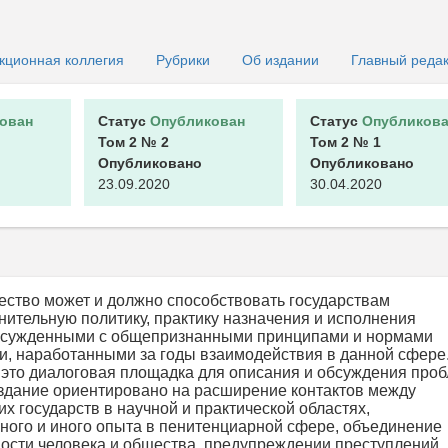
кционная коллегия
Рубрики
Об издании
Главный реда
ован
Статус
Опубликован
Статус
Опубликова
Том 2
№ 2
Том 2
№ 1
Опубликовано
Опубликовано
23.09.2020
30.04.2020
ство может и должно способствовать государствам
нительную политику, практику назначения и исполнения
с осужденными с общепризнанными принципами и нормами
и, наработанными за годы взаимодействия в данной сфере
то диалоговая площадка для описания и обсуждения про
Издание ориентировано на расширение контактов между
 государств в научной и практической областях,
ного и иного опыта в пенитенциарной сфере, объединение
ости человека и общества, предупреждении преступлений,