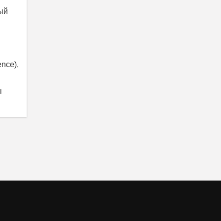
ый
nce),
ы