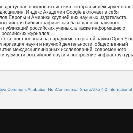
но доступная поисковая система, которая индексирует полн
 дисциплин. Индекс Академии Google включает в себя
ов Европы и Америки крупнейших научных издательств.
российская библиографическая база данных научного
 публикаций российских ученых, а также информацию о
0 российских журналов;
отека, построенная на парадигме открытой науки (Open Scie
уляризация науки и научной деятельности, общественный
азвитие междисциплинарных исследований, современного
тируемости российской науки и построение инфраструктур
ve Commons Attribution-NonCommercial-ShareAlike 4.0 International