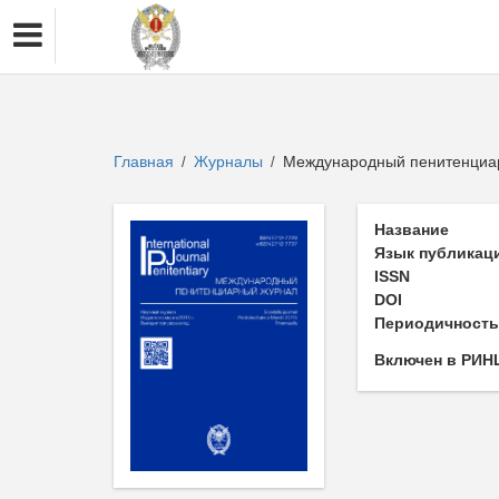
Главная
Журналы
Международный пенитенциа
/
/
Название
Язык публикац
ISSN
DOI
Периодичност
Включен в РИН