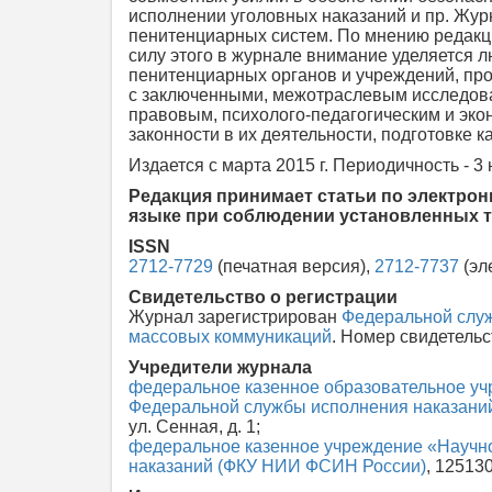
исполнении уголовных наказаний и пр. Жур
пенитенциарных систем. По мнению редакци
силу этого в журнале внимание уделяется 
пенитенциарных органов и учреждений, п
с заключенными, межотраслевым исследова
правовым, психолого-педагогическим и эк
законности в их деятельности, подготовке к
Издается с марта 2015 г. Периодичность - 3 
Редакция принимает статьи по электро
языке при соблюдении установленных 
ISSN
2712-7729
(печатная версия),
2712-7737
(эл
Свидетельство о регистрации
Журнал зарегистрирован
Федеральной служ
массовых коммуникаций
. Номер свидетель
Учредители журнала
федеральное казенное образовательное уч
Федеральной службы исполнения наказани
ул. Сенная, д. 1;
федеральное казенное учреждение «Научно
наказаний (ФКУ НИИ ФСИН России)
, 125130