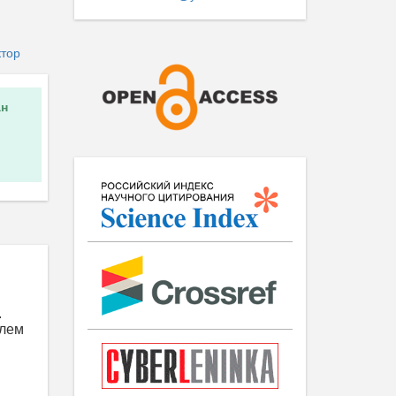
ктор
н
.
блем